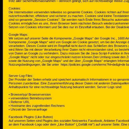
trotz aller Sicherheitsmaßnahmen – dennoch gelingt, sich auf rechtswidrige Weise Zu
Cookies:
Die Internetseiten verwenden teilweise so genannte Cookies. Cookies richten auf Ih
nutzerfreundlicher, effektiver und sicherer zu machen. Cookies sind kleine Textdatei
sind so genannte „Session-Cookies“. Sie werden nach Ende Ihres Besuchs automatisch
Cookies ermöglichen es uns, Ihren Browser beim nächsten Besuch wiederzuerkennen. 
Setzen von Cookies informiert und Sie dies nur im Einzelfall erlauben. Bei der Deaktiv
Google Maps:
Wir setzen auf unserer Seite die Komponente „Google Maps“ der Google Inc., 1600 Am
Komponente „Google Maps“ wird von Google ein Cookie gesetzt, um bei der Anzeige der
verarbeiten. Dieses Cookie wird im Regelfall nicht durch das Schließen des Browsers g
wird.Wenn Sie mit dieser Verarbeitung Ihrer Daten nicht einverstanden sind, so beste
von Daten an Google zu verhindern. Dazu müssen Sie die Java-Script-Funktion in Ihre
„Google Maps“ nicht oder nur eingeschränkt nutzen können.Den Umfang sowie den Zw
sowie die Nutzung von „Google Maps“ und der über „Google Maps“ erlangten Informa
Nutzungsbedingungen, die Sie unter https://policies.google.com/terms?hl=de&gl=de b
Server-Log-Files:
Der Provider der Seiten erhebt und speichert automatisch Informationen in so genannt
Personen zuordenbar. Eine Zusammenführung dieser Daten mit anderen Datenquellen w
Anhaltspunkte für eine rechtswidrige Nutzung bekannt werden. Server-Logs sind:
• Browsertyp/ Browserversion
• verwendetes Betriebssystem
• Referrer URL
• Hostname des zugreifenden Rechners
• Uhrzeit der Serveranfrage
Facebook-Plugins (Like-Button)
Auf unseren Seiten sind Plugins des sozialen Netzwerks Facebook, Anbieter Facebook 
an dem Facebook-Logo oder dem „Like-Button“ („Gefällt mir“) auf unserer Seite. Eine ü